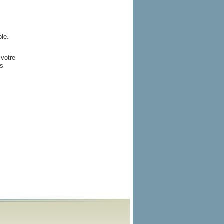
le.
 votre
es