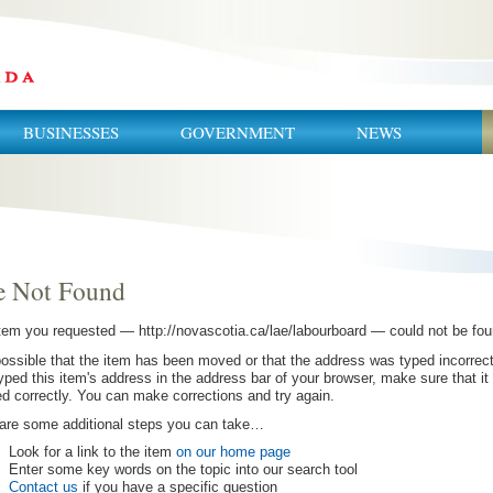
BUSINESSES
GOVERNMENT
NEWS
e Not Found
item you requested —
http:
//
novascotia.ca
/lae/labourboard
— could not be fou
 possible that the item has been moved or that the address was typed incorrectl
yped this item's address in the address bar of your browser, make sure that it 
ed correctly. You can make corrections and try again.
are some additional steps you can take…
Look for a link to the item
on our home page
Enter some key words on the topic into our search tool
Contact us
if you have a specific question