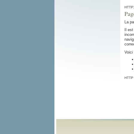
HTTP: 
Pag
La p
Il es
incor
navig
corre
Voici
HTTP :