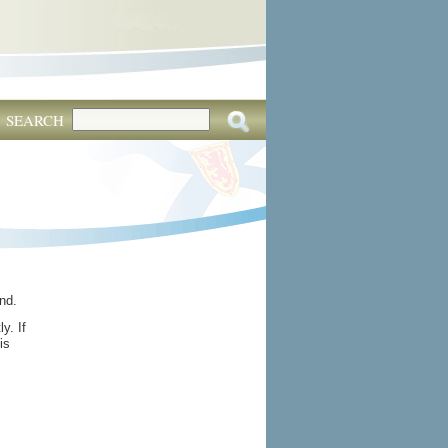
SEARCH
nd.
y. If
is