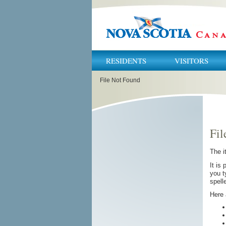
RESIDENTS
VISITORS
You
File Not Found
are
here:
Fil
The 
It is
you t
spell
Here 