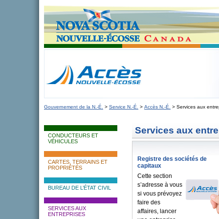
novascotia.ca
Gouvernement de la Nouvelle-Écosse
Nouvelle-Écosse, Canada
Gouvernement de la N.-É.
>
Service N.-É.
>
Accès N.-É.
> Services aux entre
Services aux entre
CONDUCTEURS ET
VÉHICULES
Registre des sociétés de
CARTES, TERRAINS ET
capitaux
PROPRIÉTÉS
Cette section
s’adresse à vous
BUREAU DE L’ÉTAT CIVIL
si vous prévoyez
faire des
SERVICES AUX
affaires, lancer
ENTREPRISES