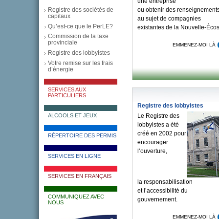
une entreprise
ou obtenir des renseignement
Registre des sociétés de
capitaux
au sujet de compagnies
Qu’est-ce que le PerLE?
existantes de la Nouvelle-Éco
Commission de la taxe
provinciale
EMMENEZ-MOI LÀ
Registre des lobbyistes
Votre remise sur les frais
d’énergie
SERVICES AUX
PARTICULIERS
Registre des lobbyistes
Le Registre des
ALCOOLS ET JEUX
lobbyistes a été
créé en 2002 pour
RÉPERTOIRE DES PERMIS
encourager
l’ouverture,
SERVICES EN LIGNE
SERVICES EN FRANÇAIS
la responsabilisation
et l’accessibilité du
COMMUNIQUEZ AVEC
gouvernement.
NOUS
EMMENEZ-MOI LÀ