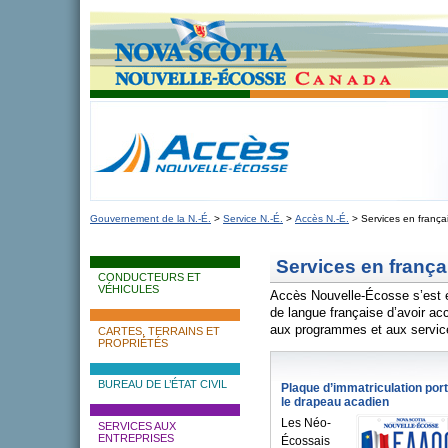
novascotia.ca
Gouvernement de la Nouvelle-Écosse
Nouvelle-Écosse, Canada
Gouvernement de la N.-É.
>
Service N.-É.
>
Accès N.-É.
> Services en frança
Services en frança
CONDUCTEURS ET
VÉHICULES
Accès Nouvelle-Écosse s’est 
de langue française d’avoir ac
aux programmes et aux servi
CARTES, TERRAINS ET
PROPRIÉTÉS
BUREAU DE L’ÉTAT CIVIL
Plaque d’immatriculation por
le drapeau acadien
Les Néo-
SERVICES AUX
ENTREPRISES
Écossais