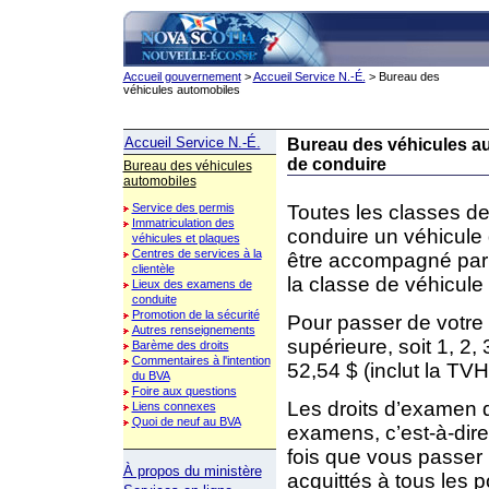
Accueil gouvernement
>
Accueil Service N.-É.
> Bureau des
véhicules automobiles
Accueil Service N.-É.
Bureau des véhicules a
de conduire
Bureau des véhicules
automobiles
Toutes les classes de
Service des permis
Immatriculation des
conduire un véhicule
véhicules et plaques
Centres de services à la
être accompagné par u
clientèle
la classe de véhicule
Lieux des examens de
conduite
Promotion de la sécurité
Pour passer de votre 
Autres renseignements
supérieure, soit 1, 2,
Barème des droits
Commentaires à l'intention
52,54 $ (inclut la TV
du BVA
Foire aux questions
Les droits d’examen 
Liens connexes
Quoi de neuf au BVA
examens, c’est-à-di
fois que vous passer
À propos du ministère
acquittés à tous les 