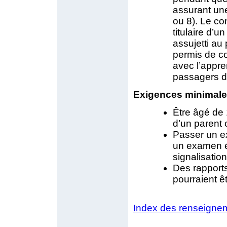
assurant une
ou 8). Le co
titulaire d’u
assujetti au
permis de con
avec l’appren
passagers d
Exigences minimales
Être âgé de
d’un parent 
Passer un e
un examen éc
signalisation
Des rapport
pourraient ê
Index des renseignem