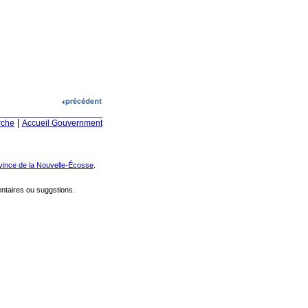
|
rche
Accueil Gouvernment
vince de la Nouvelle-Écosse
.
taires ou suggstions.