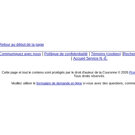
Retour au début de la page
|
|
|
Communiquez avec nous
Politique de confidentialité
Témoins (cookies)
Reche
|
Accueil Service N.-É.
Cette page et tout le contenu sont protégés par le droit d'auteur de la Couronne © 2026
Pro
Tous droits réservés.
Veuillez utiliser le
formulaire de demande en ligne
si vous avez des questions, commen