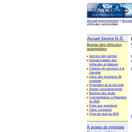
Accueil gouvernement
>
Accueil
véhicules automobiles
Accueil Service N.-É.
Bureau des véhicules
automobiles
Service des permis
Immatriculation des
véhicules et plaques
Centres de services à la
clientèle
Lieux des examens de
conduite
Promotion de la sécurité
Autres renseignements
Barème des droits
Commentaires à l'intention
du BVA
Foire aux questions
Liens connexes
Quoi de neuf au BVA
À propos du ministère