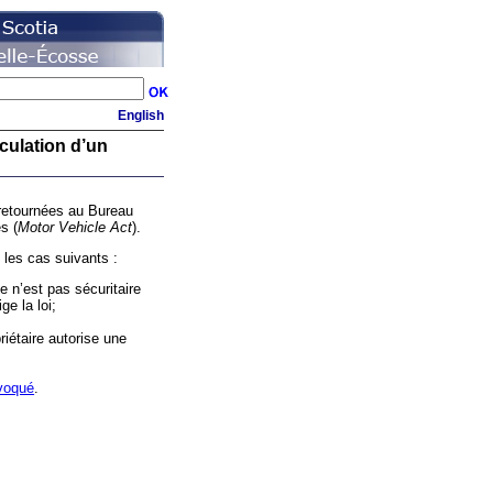
English
culation d’un
 retournées au Bureau
s (
Motor Vehicle Act
).
les cas suivants :
 n’est pas sécuritaire
ge la loi;
priétaire autorise une
voqué
.