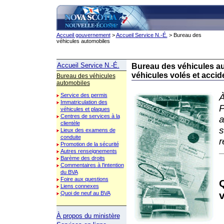
Accueil gouvernement
>
Accueil Service N.-É.
> Bureau des
véhicules automobiles
Accueil Service N.-É.
Bureau des véhicules a
véhicules volés et accid
Bureau des véhicules
automobiles
À
Service des permis
Immatriculation des
P
véhicules et plaques
Centres de services à la
a
clientèle
s
Lieux des examens de
conduite
r
Promotion de la sécurité
Autres renseignements
Barème des droits
Commentaires à l'intention
du BVA
Foire aux questions
Liens connexes
v
Quoi de neuf au BVA
À propos du ministère