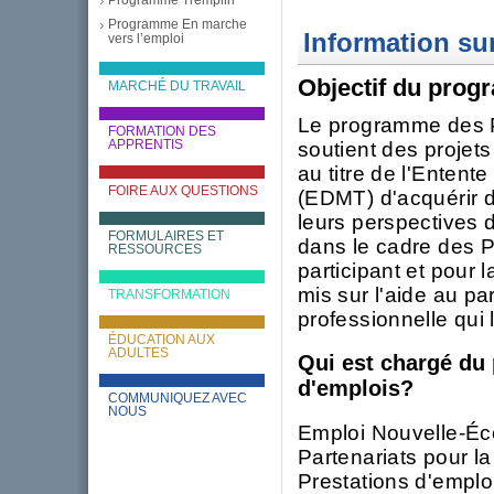
Programme En marche
Information su
vers l’emploi
Objectif du pro
MARCHÉ DU TRAVAIL
Le programme des Pa
FORMATION DES
soutient des projet
APPRENTIS
au titre de l'Entent
FOIRE AUX QUESTIONS
(EDMT) d'acquérir de
leurs perspectives d
FORMULAIRES ET
dans le cadre des 
RESSOURCES
participant et pour l
mis sur l'aide au pa
TRANSFORMATION
professionnelle qui 
ÉDUCATION AUX
ADULTES
Qui est chargé du
d'emplois?
COMMUNIQUEZ AVEC
NOUS
Emploi Nouvelle-Éc
Partenariats pour la
Prestations d'emplo