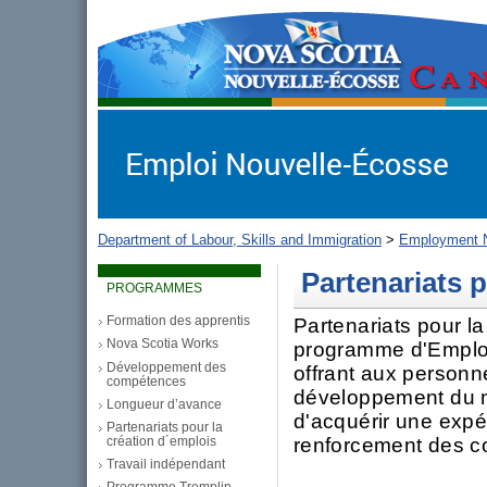
gov.ns.ca
Government of Nova Scotia
Nova Scotia, Canada
Department of Labour, Skills and Immigration
>
Employment N
Partenariats p
PROGRAMMES
Formation des apprentis
Partenariats pour l
Nova Scotia Works
programme d'Emploi
Développement des
offrant aux personne
compétences
développement du m
Longueur d’avance
d'acquérir une expé
Partenariats pour la
renforcement des co
création d´emplois
Travail indépendant
Programme Tremplin