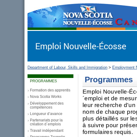
gov.ns.ca
Government of Nova Scotia
Nova Scotia, Canada
Department of Labour, Skills and Immigration
>
Employment N
Programmes
PROGRAMMES
Formation des apprentis
Emploi Nouvelle-Éc
Nova Scotia Works
´emploi et de mesu
Développement des
leur recherche d'un 
compétences
nom de chaque pro
Longueur d’avance
plus détaillés sur le
Partenariats pour la
à suivre pour prés
création d´emplois
Travail indépendant
formulaires requis.
Programme Tremplin