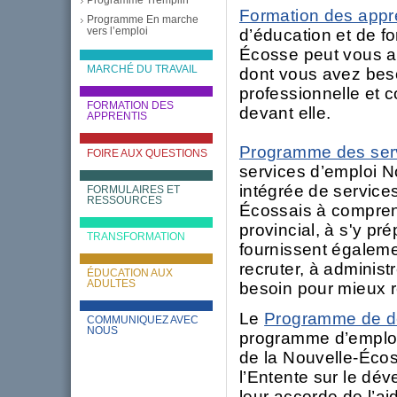
Formation des appre
Programme En marche
vers l’emploi
d’éducation et de f
Écosse peut vous aid
MARCHÉ DU TRAVAIL
dont vous avez bes
professionnelle et 
FORMATION DES
devant elle.
APPRENTIS
Programme des serv
FOIRE AUX QUESTIONS
services d’emploi 
intégrée de services
FORMULAIRES ET
RESSOURCES
Écossais à compren
provincial, à s'y pr
TRANSFORMATION
fournissent égaleme
recruter, à administr
ÉDUCATION AUX
ADULTES
besoin pour mieux r
Le
Programme de d
COMMUNIQUEZ AVEC
NOUS
programme d’emploi
de la Nouvelle-Écos
l’Entente sur le dé
leur accorde de l’ai