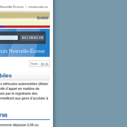
 Nouvelle-Écosse
novascotia.ca
English
cès Nouvelle-Écosse
Texte :
A+
A-
biles
les véhicules automobiles (
Motor
mité d’appel en matière de
es par le registraire des
ermettront aux gens d’accéder à
279B
 personne dépasse 0,08 ou