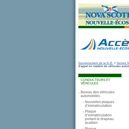
novascotia.ca
Gouvernement de la Nouv
Nouvelle-Écosse, Canada
Gouvernement de la N.-É.
>
Service N
d’appel en matière de véhicules auto
CONDUCTEURS ET
VÉHICULES
Bureau des véhicules
automobiles
Nouvelles plaques
d’immatriculation
Plaque
d’immatriculation
portant le drapeau
acadien
Plaque