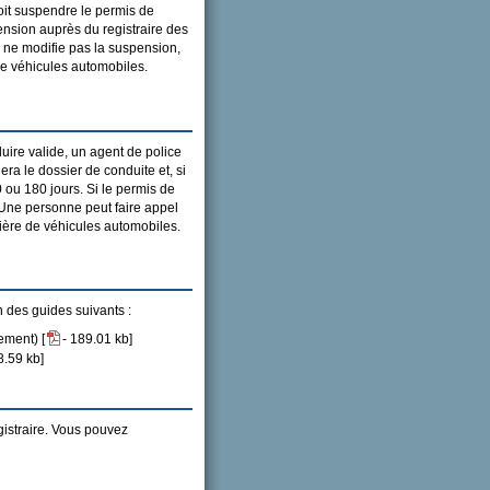
doit suspendre le permis de
nsion auprès du registraire des
e ne modifie pas la suspension,
de véhicules automobiles.
ire valide, un agent de police
uera le dossier de conduite et, si
 ou 180 jours. Si le permis de
. Une personne peut faire appel
tière de véhicules automobiles.
n des guides suivants :
ement) [
- 189.01 kb]
8.59 kb]
gistraire. Vous pouvez