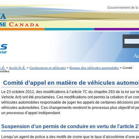
Gouvernement de la
elle-Écosse
Ac
.-É.
>
Accès N.-É.
>
Conducteurs et véhicules
>
Bureau des véhicules automobiles
> Comité
mobiles
Comité d’appel en matière de véhicules automo
Le 23 octobre 2012, des modifications à l’article 7C du chapitre 293 de la loi sur 
Vehicle Act
) ont été proclamées. Ces modifications ont permis la création d’un co
véhicules automobiles responsable de juger les appels de certaines décisions pris
véhicules automobiles. Ces changements rendront le processus plus objectif et p
un processus d’appel indépendant.
Suspension d’un permis de conduire en vertu de l’article 
Lorsqu’un agent de police a des motifs de croire que le taux d’alcoolémie d’une