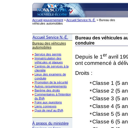
Accueil gouvernement
>
Accueil Service N.-É.
> Bureau des
véhicules automobiles
Accueil Service N.-É.
Bureau des véhicules a
conduire
Bureau des véhicules
automobiles
er
Service des permis
Depuis le 1
avril 19
Immatriculation des
ont commencé à déliv
véhicules et plaques
Centres de services à la
clientèle
Droits :
Lieux des examens de
conduite
Classe 1 (5 an
Promotion de la sécurité
Autres renseignements
Classe 2 (5 an
Barème des droits
Commentaires à l'intention
Classe 3 (5 an
du BVA
Foire aux questions
Classe 4 (5 an
Liens connexes
Quoi de neuf au BVA
Classe 5 (5 an
Classe 6 (5 an
À propos du ministère