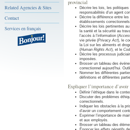
provincial
Related Agencies & Sites
Décrire les lois, les politique
responsabilités d’un agent cor
Contact
Décrire la différence entre le
établissements correctionnels
Décrire les lois pertinentes au
Services en français
la santé et la sécurité au trava
l’accès à l’information (
Access
vie privée (
Privacy Act
), le c
la Loi sur les aliments et dro
(
Human Rights Act
), et le
Cod
Décrire les processus judiciai
imposées.
Brosser un tableau des événem
correctionnel aujourd’hui. Out
Nommer les différentes parti
définitions et différentes part
Expliquer l’importance d’avoir
Définir l’éthique dans le cont
Discuter des problèmes éthiq
correctionnels.
Indiquer les obstacles à la p
d’avoir un comportement contra
Exprimer l’importance de maint
et aux employés.
Brosser un tableau des élémen
Énoncer les effets négatifs de