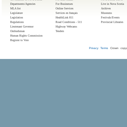
Departments/Agencies
For Businesses
Live in Nova Scotia
MLA list
Online Services
Archives
Legislature
Services en français
Museums
Legislation
HealthLink 811
Festivals/Events
Regulations
Road Conditions - 511
Provincial Libraries
Lieutenant Governor
Highway Webcams
Ombudsman
Tenders
Human Rights Commission
Register to Vote
Privacy
Terms
Crown copyr