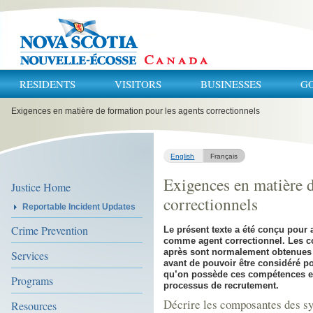
RESIDENTS
VISITORS
BUSINESSES
G
You
Exigences en matière de formation pour les agents correctionnels
are
here:
English
Français
Exigences en matière d
Justice Home
correctionnels
Reportable Incident Updates
Crime Prevention
Le présent texte a été conçu pour 
comme agent correctionnel. Les co
après sont normalement obtenues d
Services
avant de pouvoir être considéré p
qu’on possède ces compétences et
Programs
processus de recrutement.
Décrire les composantes des sy
Resources