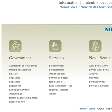
Information à l'intention des fo
Information à l'intention des fournis
Government
Services
Nova Scotia 
Government of Nova Scotia
For Individuals
Nova Scotia Travel
Departments/Agencies
For Businesses
Live in Nova Scotia
MLA list
Online Services
Archives
Legislature
Services en français
Museums
Legislation
HealthLink 811
Festivals/Events
Regulations
Road Conditions - 511
Provincial Libraries
Lieutenant Governor
Highway Webcams
Ombudsman
Tenders
Human Rights Commission
Register to Vote
Privacy
Terms
Crown copyr