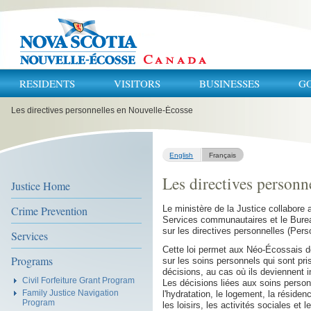
RESIDENTS
VISITORS
BUSINESSES
G
You
Les directives personnelles en Nouvelle-Écosse
are
here:
English
Français
Les directives personn
Justice Home
Crime Prevention
Le ministère de la Justice collabore 
Services communautaires et le Bureau
sur les directives personnelles (Pers
Services
Cette loi permet aux Néo-Écossais de
Programs
sur les soins personnels qui sont pr
décisions, au cas où ils deviennent
Civil Forfeiture Grant Program
Les décisions liées aux soins personn
Family Justice Navigation
l'hydratation, le logement, la résidenc
Program
les loisirs, les activités sociales et 