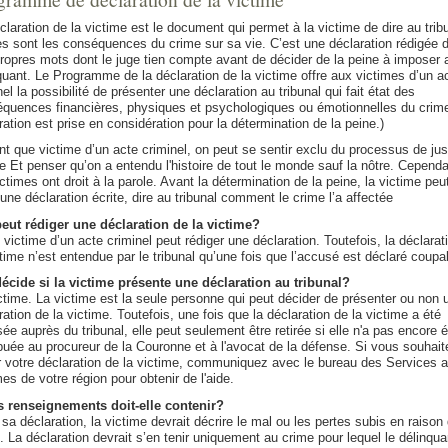
claration de la victime est le document qui permet à la victime de dire au trib
es sont les conséquences du crime sur sa vie. C’est une déclaration rédigée 
ropres mots dont le juge tien compte avant de décider de la peine à imposer 
quant. Le Programme de la déclaration de la victime offre aux victimes d’un a
nel la possibilité de présenter une déclaration au tribunal qui fait état des
quences financières, physiques et psychologiques ou émotionnelles du crime
ration est prise en considération pour la détermination de la peine.)
nt que victime d’un acte criminel, on peut se sentir exclu du processus de jus
e Et penser qu’on a entendu l'histoire de tout le monde sauf la nôtre. Cependa
ictimes ont droit à la parole. Avant la détermination de la peine, la victime peu
une déclaration écrite, dire au tribunal comment le crime l’a affectée
eut rédiger une déclaration de la victime?
 victime d’un acte criminel peut rédiger une déclaration. Toutefois, la déclarat
ctime n’est entendue par le tribunal qu’une fois que l’accusé est déclaré coupa
écide si la victime présente une déclaration au tribunal?
ctime. La victime est la seule personne qui peut décider de présenter ou non 
ration de la victime. Toutefois, une fois que la déclaration de la victime a été
ée auprès du tribunal, elle peut seulement être retirée si elle n'a pas encore é
ibuée au procureur de la Couronne et à l'avocat de la défense. Si vous souhait
er votre déclaration de la victime, communiquez avec le bureau des Services 
mes de votre région pour obtenir de l'aide.
 renseignements doit-elle contenir?
sa déclaration, la victime devrait décrire le mal ou les pertes subis en raison
. La déclaration devrait s’en tenir uniquement au crime pour lequel le délinqua