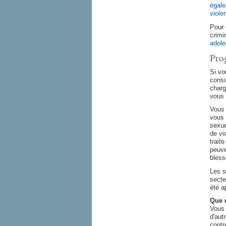
égale
viole
Pour 
crimi
adole
Pro
Si vo
consu
charg
vous 
Vous 
vous 
sexue
de vi
trait
peuve
bless
Les s
secte
été a
Que d
Vous 
d'aut
contr