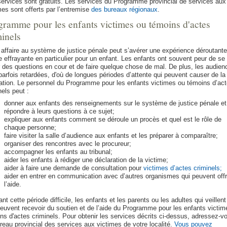
ervices sont gratuits. Les services du Programme provincial de services aux
mes sont offerts par l’entremise
des bureaux régionaux
.
gramme pour les enfants victimes ou témoins d'actes
minels
 affaire au système de justice pénale peut s’avérer une expérience déroutante
effrayante en particulier pour un enfant. Les enfants ont souvent peur de se 
 des questions en cour et de faire quelque chose de mal. De plus, les audien
parfois retardées, d'où de longues périodes d’attente qui peuvent causer de la
ration. Le personnel du Programme pour les enfants victimes ou témoins d’ac
nels peut :
donner aux enfants des renseignements sur le système de justice pénale et
répondre à leurs questions à ce sujet;
expliquer aux enfants comment se déroule un procès et quel est le rôle de
chaque personne;
faire visiter la salle d’audience aux enfants et les préparer à comparaître;
organiser des rencontres avec le procureur;
accompagner les enfants au tribunal;
aider les enfants à rédiger une déclaration de la victime;
aider à faire une demande de consultation pour
victimes d’actes criminels;
aider en entrer en communication avec d’autres organismes qui peuvent offr
l’aide.
nt cette période difficile, les enfants et les parents ou les adultes qui veillent
euvent recevoir du soutien et de l’aide du Programme pour les enfants victim
ns d'actes criminels. Pour obtenir les services décrits ci-dessus, adressez-v
reau provincial des services aux victimes de votre localité.
Vous pouvez