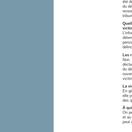
été d
du dé
rense
tribu
Quell
vict
L’inf
déter
perso
délin
Les r
Non. 
décla
du dé
ouver
victi
La vi
En gé
elle 
des q
À qui
On pe
et a
peut 