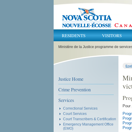
RESIDENTS
VISITORS
You
Ministère de la Justice programme de service
are
here:
Engl
Min
Justice Home
vic
Crime Prevention
Pro
Services
Pour 
Correctional Services
Progr
Court Services
Progr
Court Transcribers & Certification
Progr
Emergency Management Office
Progr
(EMO)