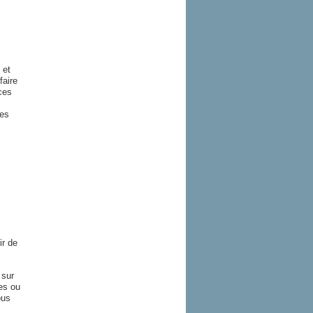
 et
faire
ces
tes
ir de
 sur
es ou
ous