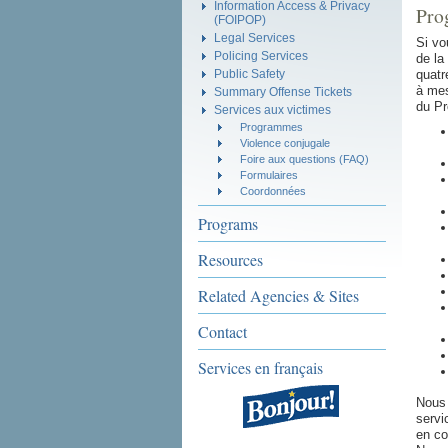
Information Access & Privacy
Pro
(FOIPOP)
Legal Services
Si vo
Policing Services
de la
Public Safety
quatr
à mes
Summary Offense Tickets
du Pr
Services aux victimes
Programmes
Violence conjugale
Foire aux questions (FAQ)
Formulaires
Coordonnées
Programs
Resources
Related Agencies & Sites
Contact
Services en français
Nous 
servi
en co