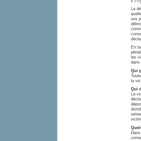
La dé
quell
ses p
délin
crimi
consé
décla
En ta
pénal
les v
dans 
Qui p
Toute
la vi
Qui d
La vi
décla
dépos
distr
retir
victi
Quels
Dans 
crime