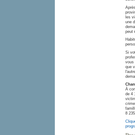
Après
provi
les v
une d
deman
peut 
Habit
perso
Si vo
profe
vous 
que v
l'aut
deman
Chan
À com
de 4 
victi
crime
famil
8 235
Cliqu
prog
Pro