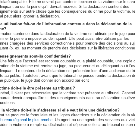
éclaré coupable. Elle ne devrait pas contenir l’opinion de la victime sur le car
linquant ou sur la peine qu’il devrait recevoir. Si la déclaration contient des
ignements sur autre chose que les conséquences du crime pour la victime, l
nal peut alors ignorer la déclaration.
e utilisation fait-on de l’information contenue dans la déclaration de la
ime?
ormation contenue dans la déclaration de la victime est utilisée par le juge pou
miner la peine à imposer au délinquant. Elle peut aussi être utilisée par les
nnes chargées des services correctionnels pour prendre des décisions au suj
quant (p. ex. au moment de prendre des décisions sur la libération conditionnel
enseignements sont-ils confidentiels?
Une fois que l’accusé est reconnu coupable ou a plaidé coupable, une copie d
ration de la victime est remise au juge, au procureur et au délinquant ou à l’a
linquant. Le contenu de la déclaration est présentée lors d’une audience du tr
te au public. Toutefois, avant que le tribunal ne puisse rendre la déclaration d
me publique, le juge doit donner son accord par écrit
ctime doit-elle être présente au tribunal?
néral, il n’est pas nécessaire que la victime soit présente au tribunal. Cepend
pourrait devoir comparaître si des renseignements dans sa déclaration soulève
uestions.
 la victime doit-elle s’adresser si elle veut faire une déclaration?
ut se procurer le formulaire et les lignes directrices sur la déclaration de la v
u
bureau régional le plus proche
. Un agent ou une agente des services aux vic
aider la victime à remplir sa déclaration et déposer celle-ci au tribunal en son