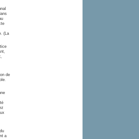
unal
dans
au
cte
. (La
tice
nt,
t,
ion de
ble.
une
té
ez
aux
 du
nt a