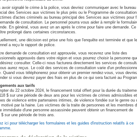
 avoir signalé le crime à la police, vous devriez communiquer avec le bureau
ncial des Services aux victimes le plus près ou le Programme de consultation
ictimes d'actes criminels au bureau principal des Services aux victimes pour f
emande de consultation. Le personnel pourra vous aider à remplir le formulair
de. En général, vous avez un an après le crime pour faire une demande. Ce 
être prolongé dans certaines circonstances.
uellement, une décision est prise une fois que l'enquête est terminée et que l
nnel a reçu le rapport de police.
tre demande de consultation est approuvée, vous recevrez une liste des
ssionnels approuvés dans votre région et vous pourrez choisir la personne qu
désirez consulter. Celle-ci nous facturera directement les services de consult
ous aurez reçus. Le coût des services de consultation varie d'un professionne
re. Quand vous téléphonerez pour obtenir un premier rendez-vous, vous devrie
der si vous devrez payer des frais en plus de ce qui sera facturé au Progr
gements aux tarifs
pter du 22 octobre 2024, le financement total offert pour la durée du traiteme
118 $ sur une période de deux ans pour les victimes de crimes admissibles et
mes de violence entre partenaires intimes, de violence fondée sur le genre ou 
 motivé par la haine. Les victimes de la traite de personnes et les membres d
le immédiate d'une personne assassinée peuvent obtenir un financement de
 $ sur une période de trois ans.
ez ici pour télécharger les formulaires et les guides d'instruction relatifs à ce
ramme
.
gramme de déclaration de la victime