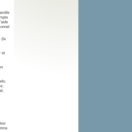
amille
ompte
’aide
sonnel
 (la
 et
en
els;
me;
el,
trer
rime.