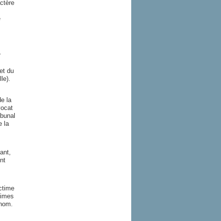
actère
e
r
et du
le).
e la
vocat
ibunal
e la
ant,
nt
ictime
times
 nom.