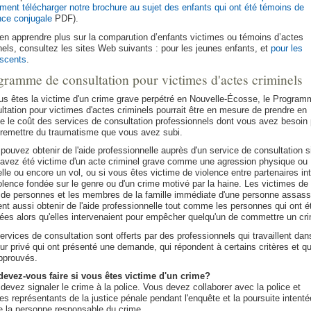
ment télécharger notre brochure au sujet des enfants qui ont été témoins de
nce conjugale
PDF).
en apprendre plus sur la comparution d’enfants victimes ou témoins d’actes
nels, consultez les sites Web suivants : pour les jeunes enfants, et
pour les
scents
.
gramme de consultation pour victimes d'actes criminels
us êtes la victime d'un crime grave perpétré en Nouvelle-Écosse, le Program
ltation pour victimes d'actes criminels pourrait être en mesure de prendre en
e le coût des services de consultation professionnels dont vous avez besoin
remettre du traumatisme que vous avez subi.
pouvez obtenir de l'aide professionnelle auprès d'un service de consultation s
avez été victime d'un acte criminel grave comme une agression physique ou
lle ou encore un vol, ou si vous êtes victime de violence entre partenaires in
olence fondée sur le genre ou d'un crime motivé par la haine. Les victimes de 
e de personnes et les membres de la famille immédiate d'une personne assass
nt aussi obtenir de l'aide professionnelle tout comme les personnes qui ont é
ées alors qu'elles intervenaient pour empêcher quelqu'un de commettre un cr
ervices de consultation sont offerts par des professionnels qui travaillent dan
ur privé qui ont présenté une demande, qui répondent à certains critères et qu
pprouvés.
evez-vous faire si vous êtes victime d'un crime?
devez signaler le crime à la police. Vous devez collaborer avec la police et
res représentants de la justice pénale pendant l'enquête et la poursuite intenté
e la personne responsable du crime.