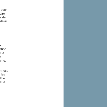
 pour
aire
e de
délai
e
e
ation
l à
z
amme.
nt est
 les
d'un
e la