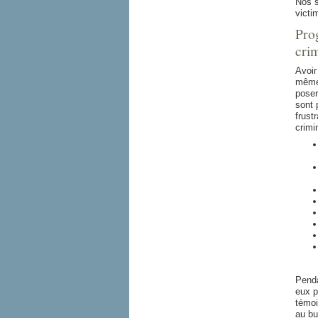
Nos s
victi
Pro
cri
Avoir
même 
poser
sont 
frust
crimi
Penda
eux p
témoi
au bu