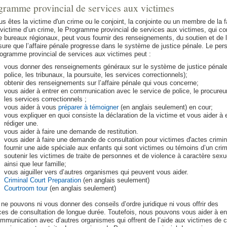
gramme provincial de services aux victimes
us êtes la victime d'un crime ou le conjoint, la conjointe ou un membre de la f
 victime d’un crime, le Programme provincial de services aux victimes, qui c
e bureaux régionaux, peut vous fournir des renseignements, du soutien et de l
ure que l’affaire pénale progresse dans le système de justice pénale. Le per
ogramme provincial de services aux victimes peut :
vous donner des renseignements généraux sur le système de justice pénale
police, les tribunaux, la poursuite, les services correctionnels);
obtenir des renseignements sur l’affaire pénale qui vous concerne;
vous aider à entrer en communication avec le service de police, le procureur
les services correctionnels ;
vous aider à vous
préparer à témoigner
(en anglais seulement) en cour;
vous expliquer en quoi consiste la déclaration de la victime et vous aider à 
rédiger une.
vous aider à faire une demande de restitution.
vous aider à faire une demande de consultation pour victimes d'actes crimin
fournir une aide spéciale aux enfants qui sont victimes ou témoins d’un cri
soutenir les victimes de traite de personnes et de violence à caractère sexu
ainsi que leur famille;
vous aiguiller vers d’autres organismes qui peuvent vous aider.
Criminal Court Preparation
(en anglais seulement)
Courtroom tour
(en anglais seulement)
ne pouvons ni vous donner des conseils d’ordre juridique ni vous offrir des
ces de consultation de longue durée. Toutefois, nous pouvons vous aider à en
mmunication avec d’autres organismes qui offrent de l’aide aux victimes de c