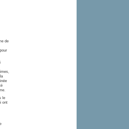
me de
 pour
i
times,
la
inée
té
ime.
s le
i ont
e