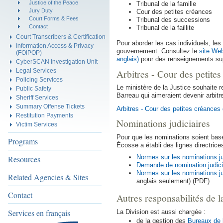
Justice of the Peace
Tribunal de la famille
Jury Duty
Cour des petites créances
Court Forms & Fees
Tribunal des successions
Contact
Tribunal de la faillite
Court Transcribers & Certification
Pour aborder les cas individuels, l
Information Access & Privacy
gouvernement. Consultez le
site Web
(FOIPOP)
anglais)
pour des renseignements su
CyberSCAN Investigation Unit
Arbitres - Cour des petite
Legal Services
Policing Services
Le ministère de la Justice souhaite
Public Safety
Barreau qui aimeraient devenir arbitr
Sheriff Services
Summary Offense Tickets
Arbitres - Cour des petites créance
Restitution Payments
Nominations judiciaires
Victim Services
Pour que les nominations soient basé
Programs
Écosse a établi des lignes directrices
Normes sur les nominations ju
Resources
Demande de nomination judicia
Normes sur les nominations ju
Related Agencies & Sites
anglais seulement) (PDF)
Contact
Autres responsabilités de l
Services en français
La Division est aussi chargée :
de la gestion des
Bureaux de l