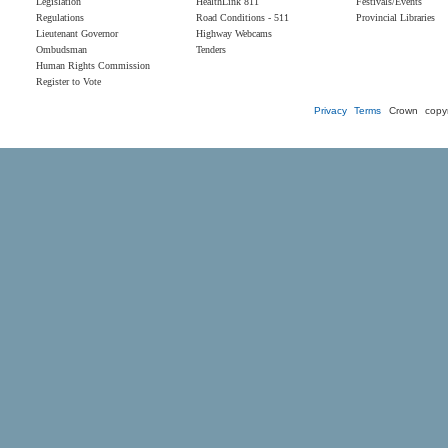
Legislation
HealthLink 811
Festivals/Events
Regulations
Road Conditions - 511
Provincial Libraries
Lieutenant Governor
Highway Webcams
Ombudsman
Tenders
Human Rights Commission
Register to Vote
Privacy
Terms
Crown copyr