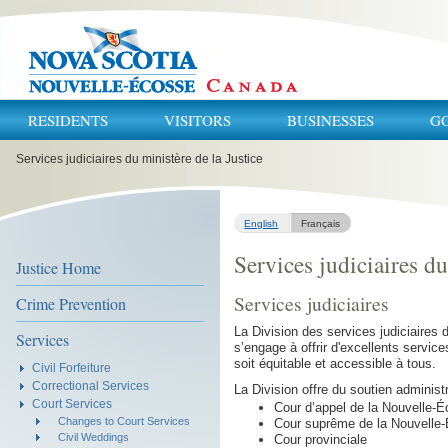
RESIDENTS
VISITORS
BUSINESSES
G
You
Services judiciaires du ministère de la Justice
are
here:
English
Français
Services judiciaires du
Justice Home
Services judiciaires
Crime Prevention
La Division des services judiciaires 
Services
s’engage à offrir d'excellents service
soit équitable et accessible à tous.
Civil Forfeiture
Correctional Services
La Division offre du soutien administr
Court Services
Cour d’appel de la Nouvelle-
Changes to Court Services
Cour suprême de la Nouvelle-É
Civil Weddings
Cour provinciale